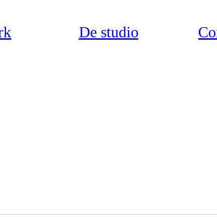
rk
De studio
Co