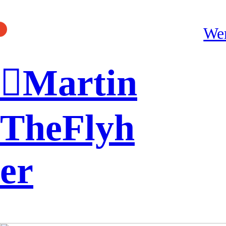
We
︎Martin
TheFlyh
er